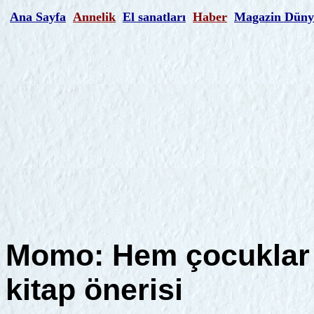
Ana Sayfa
Annelik
El sanatları
Haber
Magazin Düny
Momo: Hem çocuklar 
kitap önerisi